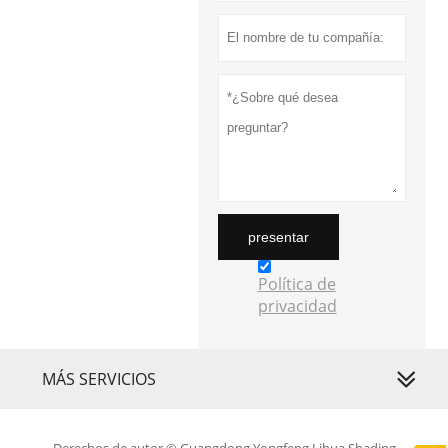
perfectamente
para su uso en
diversos
entornos
climáticos en
diferentes
regiones del
mundo.
presentar
Política de
privacidad
MÁS SERVICIOS
Derechos de autor © Guangdong Yongfeng Lihua Shading