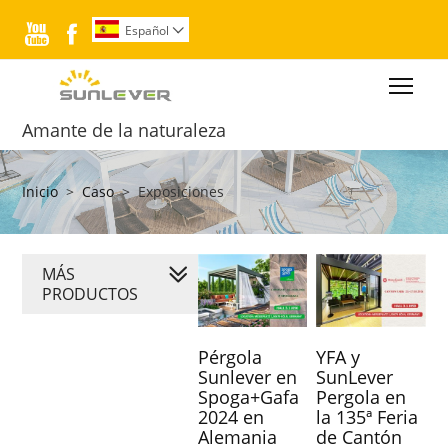


Español

Togg
Amante de la naturaleza
Inicio
>
Caso
>
Exposiciones
MÁS
PRODUCTOS
Pérgola
YFA y
Sunlever en
SunLever
Spoga+Gafa
Pergola en
2024 en
la 135ª Feria
Alemania
de Cantón